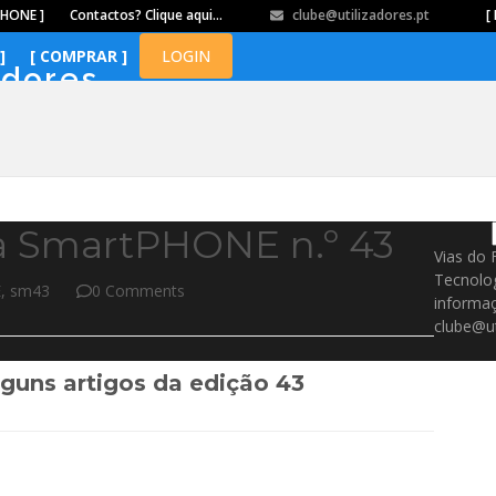
PHONE ]
Contactos? Clique aqui…
clube@utilizadores.pt
​ ​ ​​ ​ ​ ​ ​​ ​ ​ ​ ​​ ​ ​ ​​
[ 
]
[ COMPRAR ]
LOGIN
adores
da SmartPHONE n.º 43
Vias do 
Tecnolo
E
,
sm43
0 Comments
informaç
clube@ut
uns artigos da edição 43