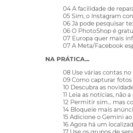
04 A facilidade de repa
05 Sim, o Instagram co
06 Já pode pesquisar te
06 O PhotoShop é gratu
07 Europa quer mais in
07 A Meta/Facebook esp
NA PRÁTICA…
08 Use várias contas no
09 Como capturar fotos
10 Descubra as novidad
11 Leia as notícias, não 
12 Permitir sim… mas 
14 Bloqueie mais anúnc
15 Adicione o Gemini a
16 Agora há um localizad
17 Use os grupos de sep