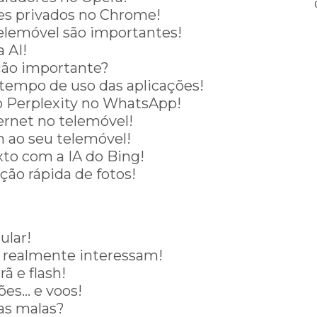
ites privados no Chrome!
telemóvel são importantes!
 AI!
ção importante?
o tempo de uso das aplicações!
o Perplexity no WhatsApp!
ernet no telemóvel!
m ao seu telemóvel!
xto com a IA do Bing!
ção rápida de fotos!
ular!
e realmente interessam!
ã e flash!
ões… e voos!
as malas?