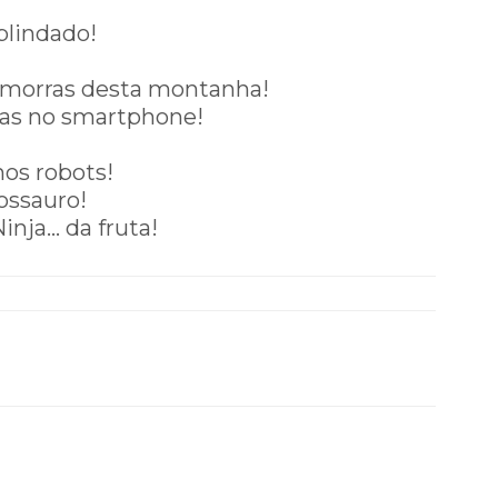
blindado!
smorras desta montanha!
las no smartphone!
os robots!
ossauro!
nja… da fruta!
r à página desta revista (online)!