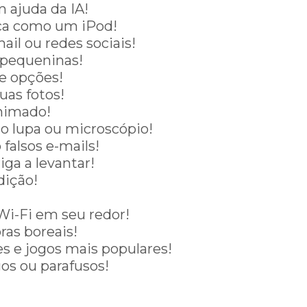
 ajuda da IA!
ca como um iPod!
ail ou redes sociais!
s pequeninas!
e opções!
uas fotos!
nimado!
o lupa ou microscópio!
falsos e-mails!
ga a levantar!
dição!
 Wi-Fi em seu redor!
ras boreais!
s e jogos mais populares!
os ou parafusos!