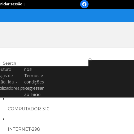
Iniciar sessão ]
Facebook
Search
Contacte-
Futuro -
nos!
gias de
Termos e
ão, lda. -
condições
ilizadores.pt
Regressar
INTERNET-299
ao Início
COMPUTADOR-310
INTERNET-298