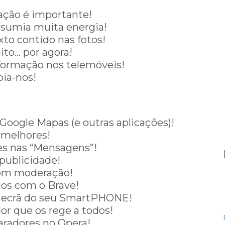
ração é importante!
nsumia muita energia!
xto contido nas fotos!
ito… por agora!
formação nos telemóveis!
ia-nos!
 Google Mapas (e outras aplicações)!
 melhores!
es nas “Mensagens”!
a publicidade!
com moderação!
ios com o Brave!
o ecrã do seu SmartPHONE!
or que os rege a todos!
aradores no Opera!