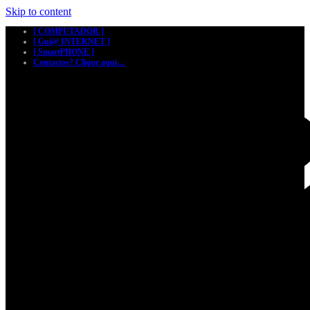
Skip to content
[ COMPUTADOR ]
[ Gui@ INTERNET ]
[ SmartPHONE ]
Contactos? Clique aqui…