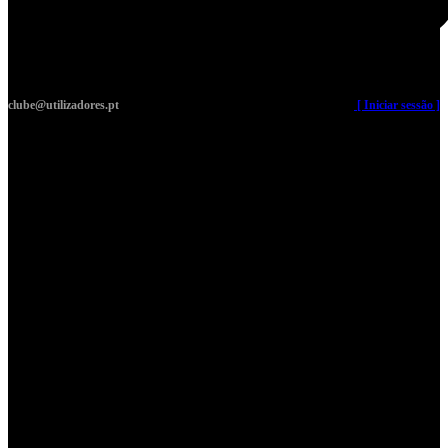
clube@utilizadores.pt
​ ​ ​​ ​ ​ ​ ​​ ​ ​ ​ ​​ ​ ​ ​​
[ Iniciar sessão ]