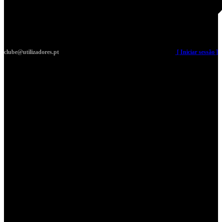
clube@utilizadores.pt
​ ​ ​​ ​ ​ ​ ​​ ​ ​ ​ ​​ ​ ​ ​​
[ Iniciar sessão ]