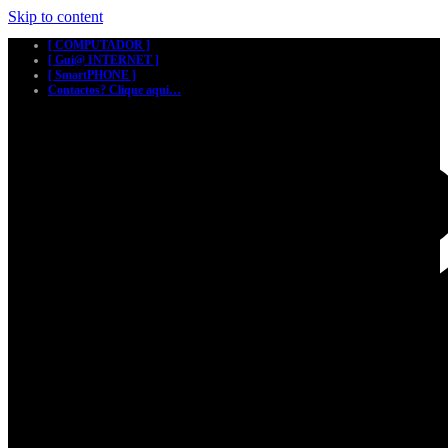
Skip to content
[ COMPUTADOR ]
[ Gui@ INTERNET ]
[ SmartPHONE ]
Contactos? Clique aqui…