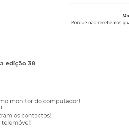
Mu
Porque não recebemos qua
a edição 38
como monitor do computador!
!
tram os contactos!
o telemóvel!