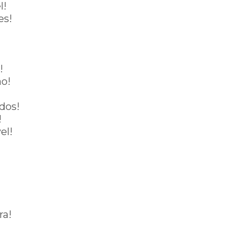
l!
es!
!
ão!
dos!
!
el!
ra!