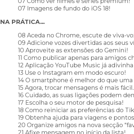
07 Como ver filmes e séries premium!
07 Imagens de fundo do iOS 18!
NA PRÁTICA…
08 Aceda no Chrome, escute de viva-vo
09 Adicione vozes divertidas aos seus v
10 Aproveite as extensões do Gemini!
11 Como publicar apenas para amigos c
12 Aplicação YouTube Music já adivinha
13 Use o Instagram em modo escuro!
14 O smartphone é melhor do que uma 
15 Agora, trocar mensagens é mais fácil
16 Cuidado, as suas ligações podem den
17 Escolha o seu motor de pesquisa!
18 Como reiniciar as preferências do Tik
19 Obtenha ajuda para viagens e pontos
20 Organize amigos na nova secção “fav
21 Afixe mensagem no início da lista!