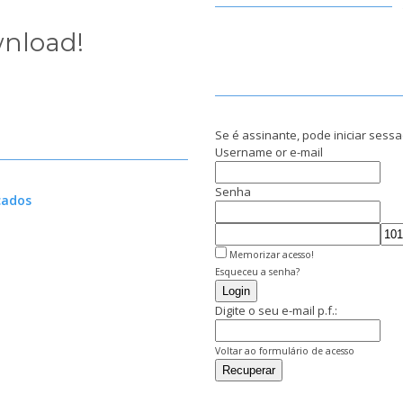
wnload!
Se é assinante, pode iniciar sessao
Username or e-mail
Senha
cados
Memorizar acesso!
Esqueceu a senha?
Login
Digite o seu e-mail p.f.:
Voltar ao formulário de acesso
Recuperar