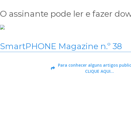
Skip
to
O assinante pode ler e fazer do
content
SmartPHONE Magazine n.º 38
Para conhecer alguns artigos publi
CLIQUE AQUI…