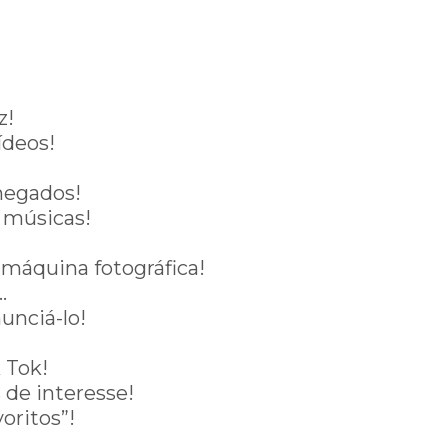
z!
ídeos!
hegados!
 músicas!
máquina fotográfica!
…
unciá-lo!
 Tok!
 de interesse!
oritos”!