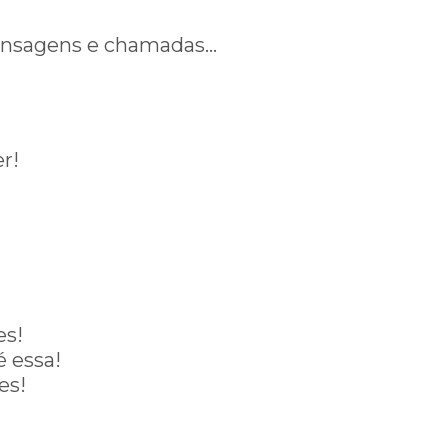
ensagens e chamadas…
r!
es!
é essa!
es!