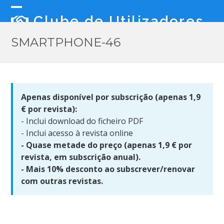
Skip
to
Open
Close
Clube de Utilizadores
content
mobile
mobile
SMARTPHONE-46
menu
menu
Apenas disponível por subscrição (apenas 1,9 
- Inclui download do ficheiro PDF

- Quase metade do preço (apenas 1,9 € por 
- Mais 10% desconto ao subscrever/renovar 
com outras revistas.