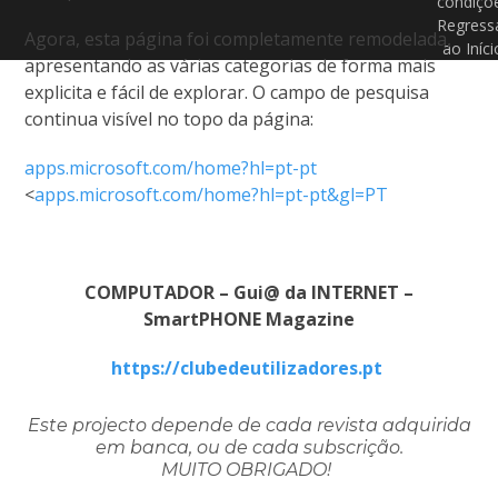
condiçõ
Regress
Agora, esta página foi completamente remodelada,
ao Iníci
apresentando as várias categorias de forma mais
explicita e fácil de explorar. O campo de pesquisa
continua visível no topo da página:
apps.microsoft.com/home?hl=pt-pt
<
apps.microsoft.com/home?hl=pt-pt&gl=PT
COMPUTADOR – Gui@ da INTERNET –
SmartPHONE Magazine
https://clubedeutilizadores.pt
Este projecto depende de cada revista adquirida
em banca, ou de cada subscrição.
MUITO OBRIGADO!