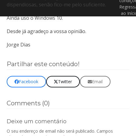
condiçõ
dispendiosas, senão fico-me pelo suficiente.
Regress
ao Iníci
Ainda uso o Windows 10.
Desde já agradeço a vossa opinião.
Jorge Dias
Partilhar este conteúdo!
Facebook
Twitter
Email
Comments (0)
Deixe um comentário
O seu endereço de email não será publicado.
Campos