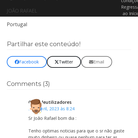
condiçõ
Regress
JOÃO RAFAEL
ao Iníci
Portugal
Partilhar este conteúdo!
Facebook
Twitter
Email
Comments (3)
Clubedeutilizadores
3 de Abril, 2023 às 8:24
Sr João Rafael bom dia :
Tenho optimas noticias para que o sr não gaste
muito dinheiro ou quase nenhum para ter as