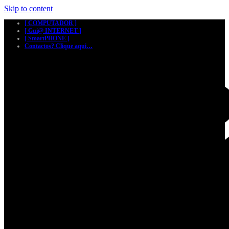
Skip to content
[ COMPUTADOR ]
[ Gui@ INTERNET ]
[ SmartPHONE ]
Contactos? Clique aqui…