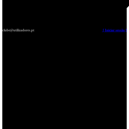
clube@utilizadores.pt
​ ​ ​​ ​ ​ ​ ​​ ​ ​ ​ ​​ ​ ​ ​​
[ Iniciar sessão ]