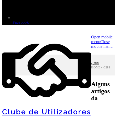
Facebook
Open mobile
menu
Close
mobile menu
c289
HOME
»
C289
Alguns
artigos
da
Clube de Utilizadores