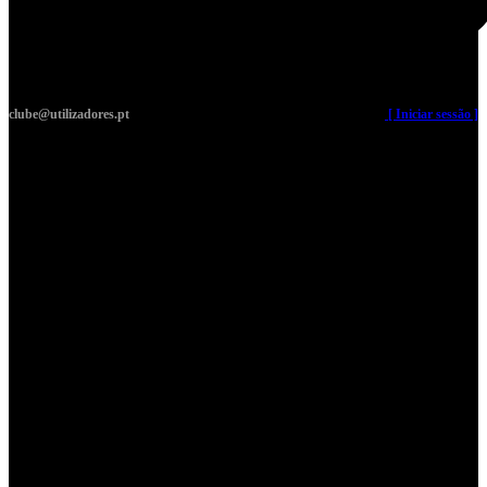
clube@utilizadores.pt
​ ​ ​​ ​ ​ ​ ​​ ​ ​ ​ ​​ ​ ​ ​​
[ Iniciar sessão ]