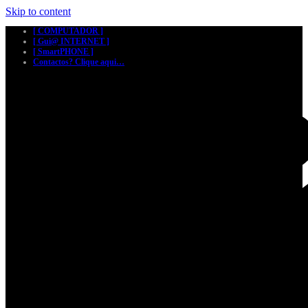
Skip to content
[ COMPUTADOR ]
[ Gui@ INTERNET ]
[ SmartPHONE ]
Contactos? Clique aqui…