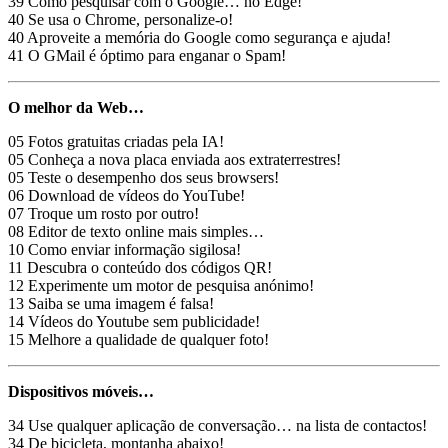
39 Como pesquisar com o Google… no Edge!
40 Se usa o Chrome, personalize-o!
40 Aproveite a memória do Google como segurança e ajuda!
41 O GMail é óptimo para enganar o Spam!
O melhor da Web…
05 Fotos gratuitas criadas pela IA!
05 Conheça a nova placa enviada aos extraterrestres!
05 Teste o desempenho dos seus browsers!
06 Download de vídeos do YouTube!
07 Troque um rosto por outro!
08 Editor de texto online mais simples…
10 Como enviar informação sigilosa!
11 Descubra o conteúdo dos códigos QR!
12 Experimente um motor de pesquisa anónimo!
13 Saiba se uma imagem é falsa!
14 Vídeos do Youtube sem publicidade!
15 Melhore a qualidade de qualquer foto!
Dispositivos móveis…
34 Use qualquer aplicação de conversação… na lista de contactos!
34 De bicicleta, montanha abaixo!