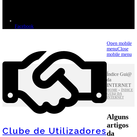
Facebook
Open mobile
menu
Close
mobile menu
Índice Gui@
da
INTERNET
HOME
»
ÍNDICE
GUI@ DA
INTERNET
Alguns
artigos
Clube de Utilizadores
da