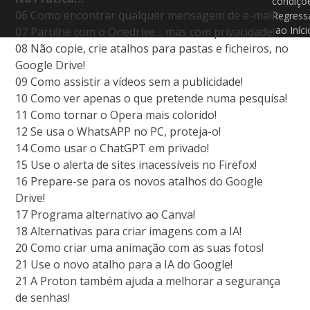
condiçõ
06 Como encontrar qualquer mensagem de e-mail!
Regress
ao Iníci
07 Partilhe com o Onedrive… mas com privacidade!
08 Não copie, crie atalhos para pastas e ficheiros, no
Google Drive!
09 Como assistir a vídeos sem a publicidade!
10 Como ver apenas o que pretende numa pesquisa!
11 Como tornar o Opera mais colorido!
12 Se usa o WhatsAPP no PC, proteja-o!
14 Como usar o ChatGPT em privado!
15 Use o alerta de sites inacessíveis no Firefox!
16 Prepare-se para os novos atalhos do Google
Drive!
17 Programa alternativo ao Canva!
18 Alternativas para criar imagens com a IA!
20 Como criar uma animação com as suas fotos!
21 Use o novo atalho para a IA do Google!
21 A Proton também ajuda a melhorar a segurança
de senhas!