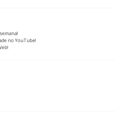
a semana!
dade no YouTube!
Web!