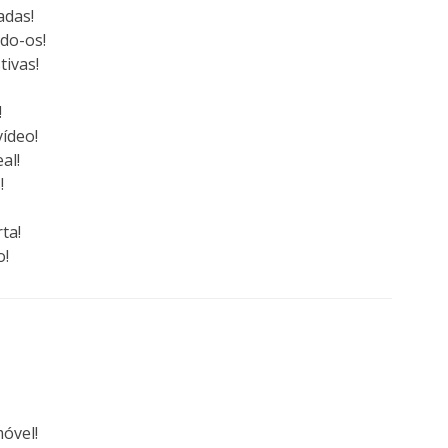
adas!
ndo-os!
tivas!
!
vídeo!
al!
!
ta!
o!
óvel!