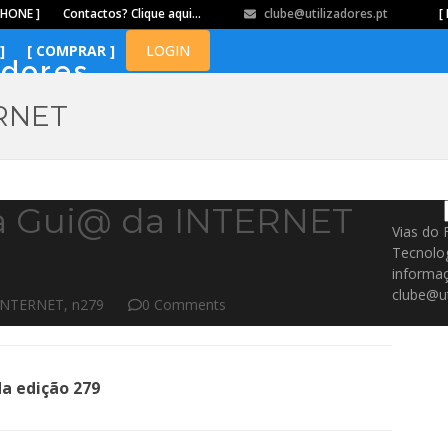
PHONE ]
Contactos? Clique aqui…
clube@utilizadores.pt
​ ​ ​​ ​ ​ ​ ​​ ​ ​ ​ ​​ ​ ​ ​​
[ 
]
[ COMPRAR ]
LOGIN
adores
ERNET
da Gui@ da INTERNET
Vias do 
Tecnolo
informaç
clube@ut
 INTERNET
,
n279
0 Comments
a edição 279