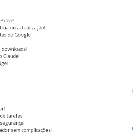
 Brave!
ícia ou actualização!
tas do Google!
s downloads!
o Claude!
dge!
r!
de tarefas!
 segurança!
ador sem complicações!