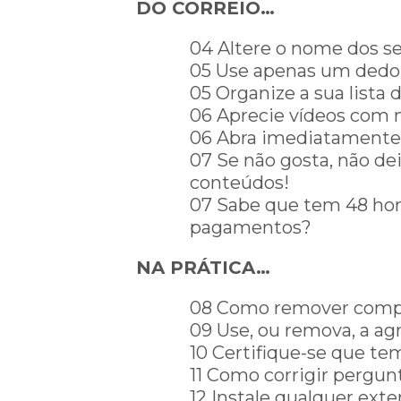
DO CORREIO…
04 Altere o nome dos se
05 Use apenas um dedo
05 Organize a sua lista 
06 Aprecie vídeos com 
06 Abra imediatamente
07 Se não gosta, não de
conteúdos!
07 Sabe que tem 48 hor
pagamentos?
NA PRÁTICA…
08 Como remover compl
09 Use, ou remova, a ag
10 Certifique-se que te
11 Como corrigir pergun
12 Instale qualquer exte