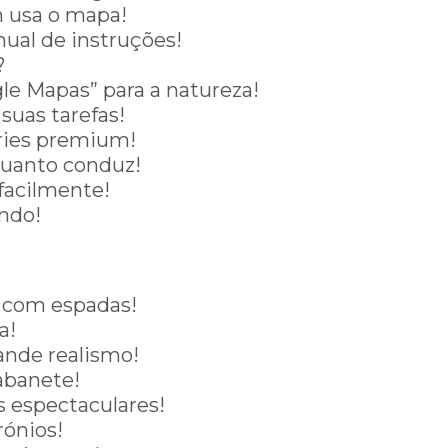
 usa o mapa!
ual de instruções!
?
le Mapas” para a natureza!
suas tarefas!
éries premium!
quanto conduz!
 facilmente!
ndo!
 com espadas!
a!
ande realismo!
abanete!
s espectaculares!
rónios!