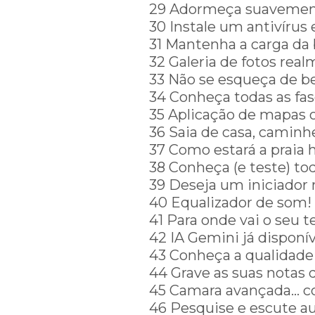
29 Adormeça suavement
30 Instale um antivírus 
31 Mantenha a carga da b
32 Galeria de fotos real
33 Não se esqueça de b
34 Conheça todas as fas
35 Aplicação de mapas o
36 Saia de casa, caminh
37 Como estará a praia 
38 Conheça (e teste) tod
39 Deseja um iniciado
40 Equalizador de som!
41 Para onde vai o seu 
42 IA Gemini já disponí
43 Conheça a qualidade 
44 Grave as suas notas 
45 Camara avançada… co
46 Pesquise e escute au