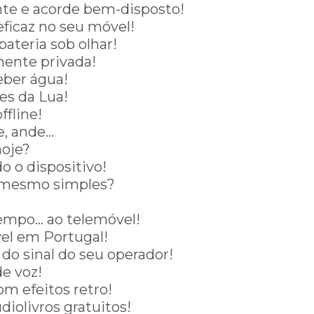
e e acorde bem-disposto!
eficaz no seu móvel!
ateria sob olhar!
mente privada!
eber água!
es da Lua!
ffline!
e, ande…
hoje?
o o dispositivo!
r mesmo simples?
tempo… ao telemóvel!
vel em Portugal!
do sinal do seu operador!
de voz!
m efeitos retro!
diolivros gratuitos!