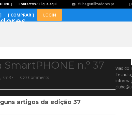
PHONE ]
Contactos? Clique aqui…
clube@utilizadores.pt
​ ​ ​​ ​ ​ ​ ​​ ​ ​ ​ ​​ ​ ​ ​​
[ 
]
[ COMPRAR ]
LOGIN
adores
da SmartPHONE n.º 37
Vias do 
Tecnolo
E
,
sm37
0 Comments
informaç
clube@ut
uns artigos da edição 37