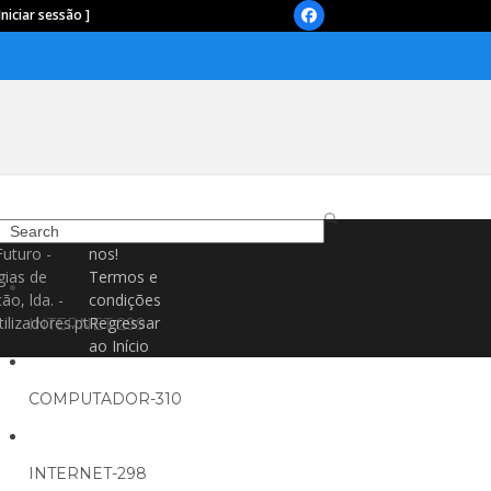
Iniciar sessão ]
Facebook
Search
Contacte-
Futuro -
nos!
gias de
Termos e
ão, lda. -
condições
ilizadores.pt
Regressar
INTERNET-299
ao Início
COMPUTADOR-310
INTERNET-298