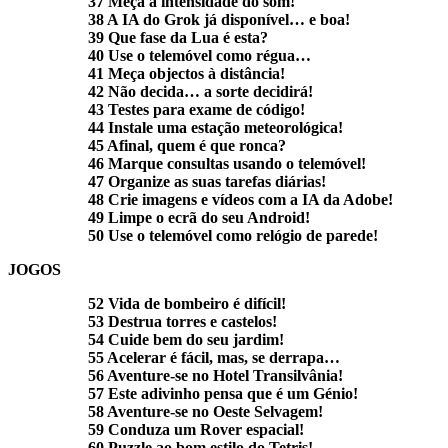
37 Meça a intensidade do som!
38 A IA do Grok já disponível… e boa!
39 Que fase da Lua é esta?
40 Use o telemóvel como régua…
41 Meça objectos à distância!
42 Não decida… a sorte decidirá!
43 Testes para exame de código!
44 Instale uma estação meteorológica!
45 Afinal, quem é que ronca?
46 Marque consultas usando o telemóvel!
47 Organize as suas tarefas diárias!
48 Crie imagens e vídeos com a IA da Adobe!
49 Limpe o ecrã do seu Android!
50 Use o telemóvel como relógio de parede!
JOGOS
52 Vida de bombeiro é difícil!
53 Destrua torres e castelos!
54 Cuide bem do seu jardim!
55 Acelerar é fácil, mas, se derrapa…
56 Aventure-se no Hotel Transilvânia!
57 Este adivinho pensa que é um Génio!
58 Aventure-se no Oeste Selvagem!
59 Conduza um Rover espacial!
60 Puzzle ao bom estilo do Tetris!