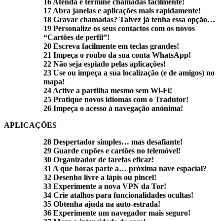
16 Atenda e termine chamadas facilmente!
17 Abra janelas e aplicações mais rapidamente!
18 Gravar chamadas? Talvez já tenha essa opção…
19 Personalize os seus contactos com os novos
“Cartões de perfil”!
20 Escreva facilmente em teclas grandes!
21 Impeça o roubo da sua conta WhatsApp!
22 Não seja espiado pelas aplicações!
23 Use ou impeça a sua localização (e de amigos) no
mapa!
24 Active a partilha mesmo sem Wi-Fi!
25 Pratique novos idiomas com o Tradutor!
26 Impeça o acesso à navegação anónima!
APLICAÇÕES
28 Despertador simples… mas desafiante!
29 Guarde cupões e cartões no telemóvel!
30 Organizador de tarefas eficaz!
31 A que horas parte a… próxima nave espacial?
32 Desenho livre a lápis ou pincel!
33 Experimente a nova VPN da Tor!
34 Crie atalhos para funcionalidades ocultas!
35 Obtenha ajuda na auto-estrada!
36 Experimente um navegador mais seguro!