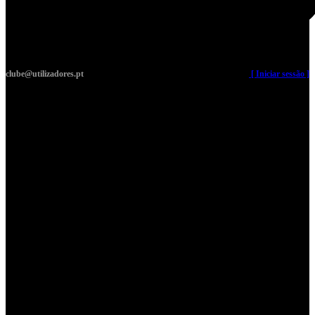
clube@utilizadores.pt
​ ​ ​​ ​ ​ ​ ​​ ​ ​ ​ ​​ ​ ​ ​​
[ Iniciar sessão ]