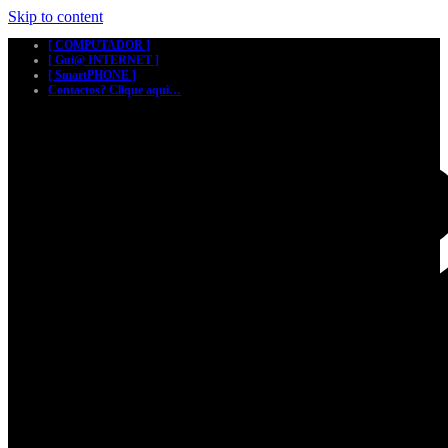
Skip to content
[ COMPUTADOR ]
[ Gui@ INTERNET ]
[ SmartPHONE ]
Contactos? Clique aqui…