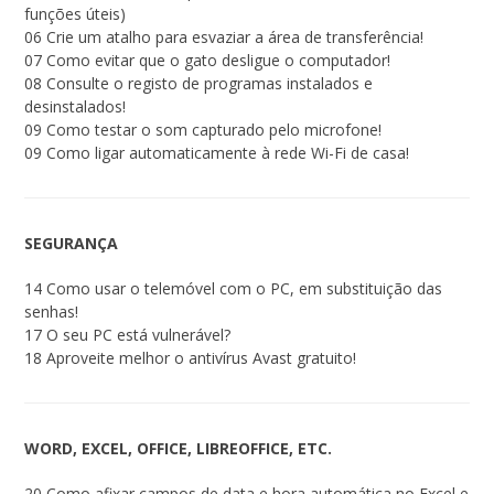
funções úteis)
06 Crie um atalho para esvaziar a área de transferência!
07 Como evitar que o gato desligue o computador!
08 Consulte o registo de programas instalados e
desinstalados!
09 Como testar o som capturado pelo microfone!
09 Como ligar automaticamente à rede Wi-Fi de casa!
SEGURANÇA
14 Como usar o telemóvel com o PC, em substituição das
senhas!
17 O seu PC está vulnerável?
18 Aproveite melhor o antivírus Avast gratuito!
WORD, EXCEL, OFFICE, LIBREOFFICE, ETC.
20 Como afixar campos de data e hora automática no Excel e