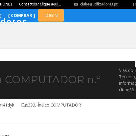
PHONE ]
Contactos? Clique aqui…
clube@utilizadores.pt
​ ​ ​​ ​ ​ ​ ​​ ​ ​ ​ ​​ ​ ​ ​​
[ 
]
[ COMPRAR ]
LOGIN
adores
Vias do 
da COMPUTADOR n.º
Tecnolo
informaç
clube@ut
ym41dyk
c303
,
Índice COMPUTADOR