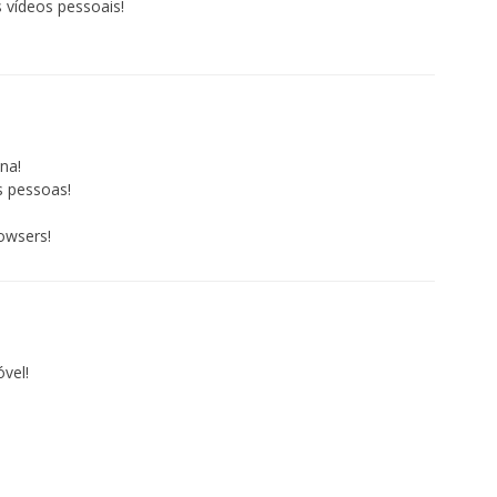
s vídeos pessoais!
na!
 pessoas!
owsers!
vel!