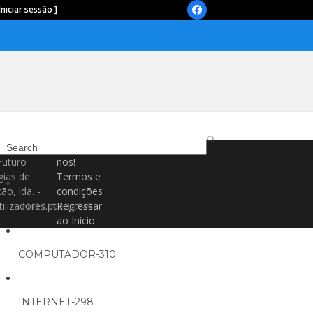
Iniciar sessão ]
Facebook
Search
Contacte-
Futuro -
nos!
gias de
Termos e
ão, lda. -
condições
ilizadores.pt
Regressar
INTERNET-299
ao Início
COMPUTADOR-310
INTERNET-298