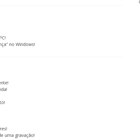
PC!
ança” no Windows!
nte!
ida!
to!
res!
 de uma gravação!