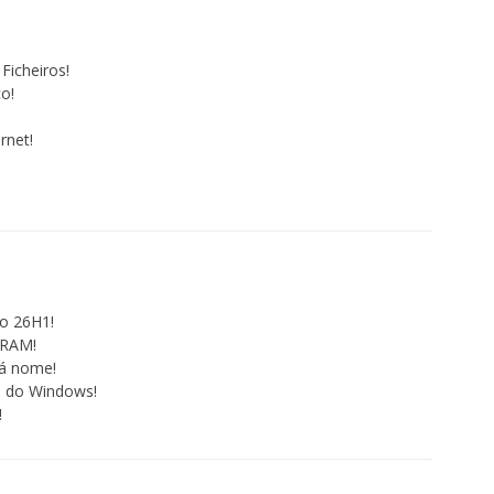
Ficheiros!
o!
rnet!
o 26H1!
 RAM!
rá nome!
 do Windows!
!