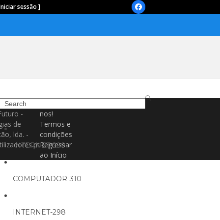
Iniciar sessão ]
Facebook
Search
Contacte-
Futuro -
nos!
gias de
Termos e
ão, lda. -
condições
ilizadores.pt
Regressar
INTERNET-299
ao Início
COMPUTADOR-310
INTERNET-298