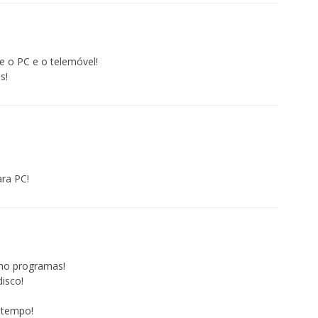
re o PC e o telemóvel!
s!
ra PC!
omo programas!
isco!
 tempo!