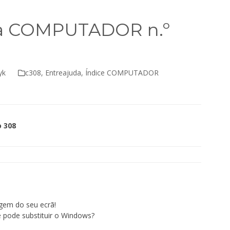
da COMPUTADOR n.º
yk
c308
,
Entreajuda
,
Índice COMPUTADOR
 308
agem do seu ecrã!
e pode substituir o Windows?