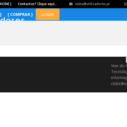
PHONE ]
Contactos? Clique aqui…
clube@utilizadores.pt
​ ​ ​​ ​ ​ ​ ​​ ​ ​ ​ ​​ ​ ​ ​​
[ 
]
[ COMPRAR ]
LOGIN
adores
Vias do 
Tecnolo
informaç
clube@ut