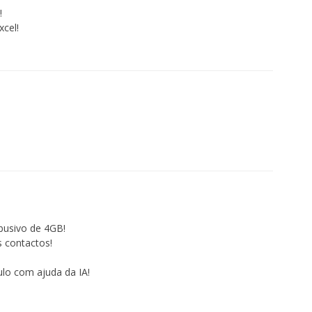
!
xcel!
busivo de 4GB!
s contactos!
lo com ajuda da IA!