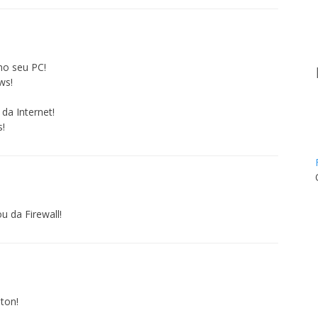
no seu PC!
ws!
 da Internet!
s!
 da Firewall!
ton!