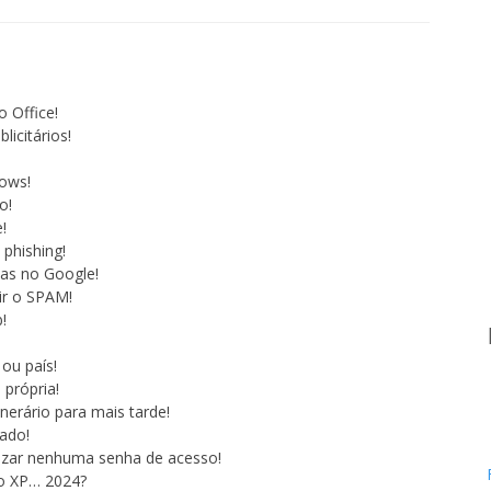
o Office!
licitários!
ows!
o!
!
phishing!
as no Google!
ir o SPAM!
!
ou país!
própria!
nerário para mais tarde!
ado!
zar nenhuma senha de acesso!
 o XP… 2024?