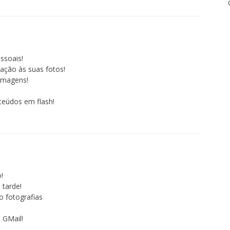
ssoais!
mação às suas fotos!
 imagens!
teúdos em flash!
!
tarde!
o fotografias
 GMail!