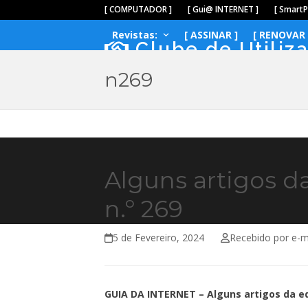
Skip
[ COMPUTADOR ]
[ Gui@ INTERNET ]
[ Smart
to
Revistas:
[ ASSINAR ]
[ RENOVAR 
content
Clube de Utiliz
n269
Alguns artigos 
n.º 269
5 de Fevereiro, 2024
Recebido por e-m
GUIA DA INTERNET – Alguns artigos da e