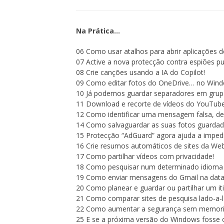
Na Prática…
06 Como usar atalhos para abrir aplicações d
07 Active a nova protecção contra espiões pub
08 Crie canções usando a IA do Copilot!
09 Como editar fotos do OneDrive… no Wind
10 Já podemos guardar separadores em grup
11 Download e recorte de vídeos do YouTube
12 Como identificar uma mensagem falsa, de 
14 Como salvaguardar as suas fotos guardad
15 Protecção “AdGuard” agora ajuda a imped
16 Crie resumos automáticos de sites da Web
17 Como partilhar vídeos com privacidade!
18 Como pesquisar num determinado idioma 
19 Como enviar mensagens do Gmail na data 
20 Como planear e guardar ou partilhar um iti
21 Como comparar sites de pesquisa lado-a-l
22 Como aumentar a segurança sem memori
25 E se a próxima versão do Windows fosse