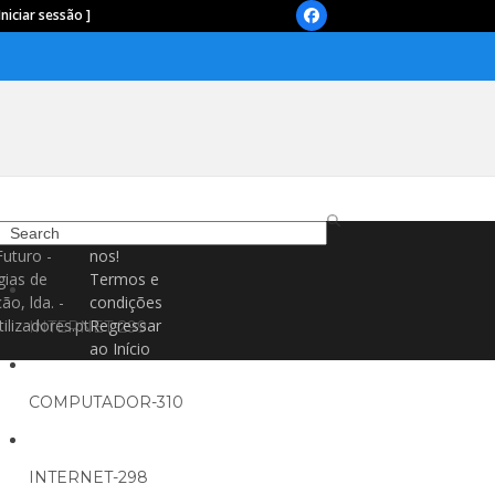
Iniciar sessão ]
Facebook
Search
Contacte-
Futuro -
nos!
gias de
Termos e
ão, lda. -
condições
ilizadores.pt
Regressar
INTERNET-299
ao Início
COMPUTADOR-310
INTERNET-298