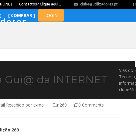
PHONE ]
Contactos? Clique aqui…
clube@utilizadores.pt
​ ​ ​​ ​ ​ ​ ​​ ​ ​ ​ ​​ ​ ​ ​​
[ 
]
[ COMPRAR ]
LOGIN
adores
Vias do 
da Gui@ da INTERNET
Tecnolo
informaç
clube@ut
ail Recebido por e-mail
n269
0 Comments
dição 269