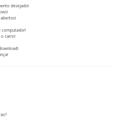
mento desejado!
ows!
 abertos!
o computador!
o carro!
download!
nça!
ras?