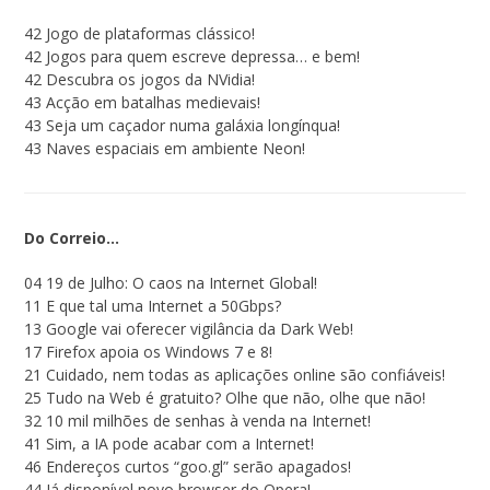
42 Jogo de plataformas clássico!
42 Jogos para quem escreve depressa… e bem!
42 Descubra os jogos da NVidia!
43 Acção em batalhas medievais!
43 Seja um caçador numa galáxia longínqua!
43 Naves espaciais em ambiente Neon!
Do Correio…
04 19 de Julho: O caos na Internet Global!
11 E que tal uma Internet a 50Gbps?
13 Google vai oferecer vigilância da Dark Web!
17 Firefox apoia os Windows 7 e 8!
21 Cuidado, nem todas as aplicações online são confiáveis!
25 Tudo na Web é gratuito? Olhe que não, olhe que não!
32 10 mil milhões de senhas à venda na Internet!
41 Sim, a IA pode acabar com a Internet!
46 Endereços curtos “goo.gl” serão apagados!
44 Já disponível novo browser do Opera!