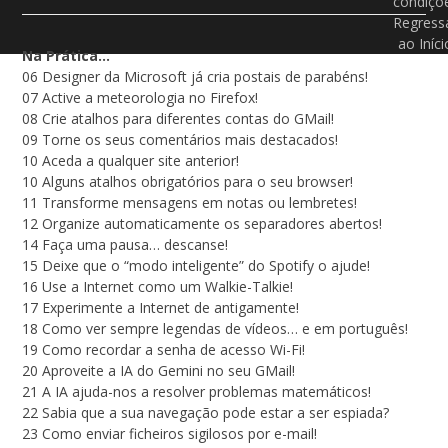
condiçõ
Regress
ao Iníci
Na Prática…
06 Designer da Microsoft já cria postais de parabéns!
07 Active a meteorologia no Firefox!
08 Crie atalhos para diferentes contas do GMail!
09 Torne os seus comentários mais destacados!
10 Aceda a qualquer site anterior!
10 Alguns atalhos obrigatórios para o seu browser!
11 Transforme mensagens em notas ou lembretes!
12 Organize automaticamente os separadores abertos!
14 Faça uma pausa… descanse!
15 Deixe que o “modo inteligente” do Spotify o ajude!
16 Use a Internet como um Walkie-Talkie!
17 Experimente a Internet de antigamente!
18 Como ver sempre legendas de vídeos… e em português!
19 Como recordar a senha de acesso Wi-Fi!
20 Aproveite a IA do Gemini no seu GMail!
21 A IA ajuda-nos a resolver problemas matemáticos!
22 Sabia que a sua navegação pode estar a ser espiada?
23 Como enviar ficheiros sigilosos por e-mail!