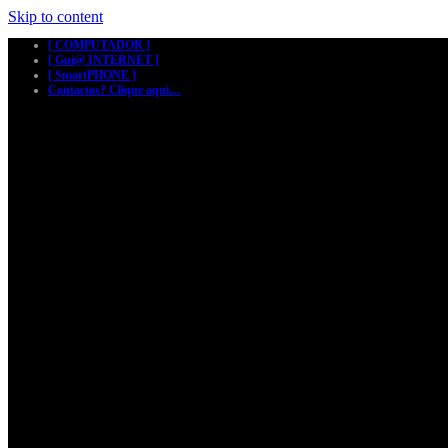
Skip to content
[ COMPUTADOR ]
[ Gui@ INTERNET ]
[ SmartPHONE ]
Contactos? Clique aqui…