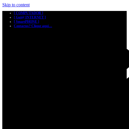
Skip to content
[ COMPUTADOR ]
[ Gui@ INTERNET ]
[ SmartPHONE ]
Contactos? Clique aqui…