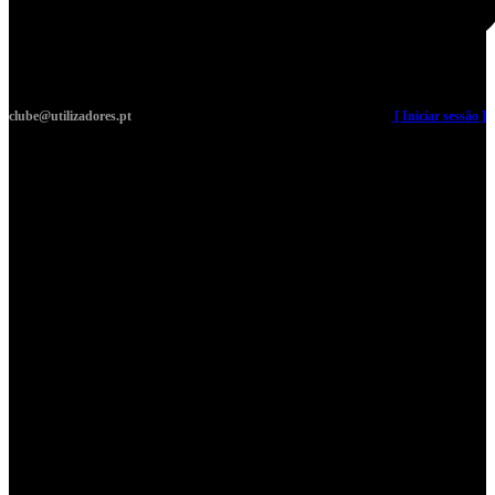
clube@utilizadores.pt
​ ​ ​​ ​ ​ ​ ​​ ​ ​ ​ ​​ ​ ​ ​​
[ Iniciar sessão ]