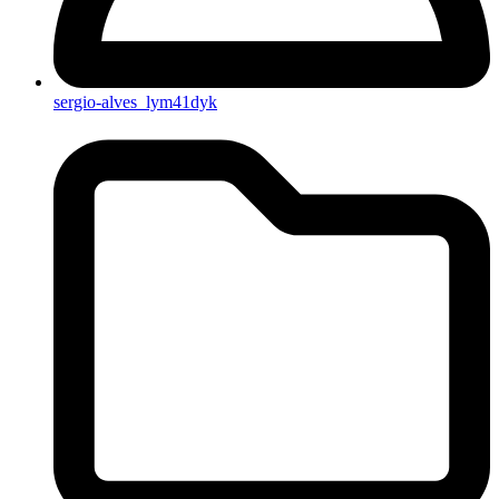
sergio-alves_lym41dyk