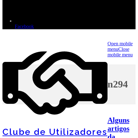
Facebook
Open mobile
menu
Close
mobile menu
n294
Alguns
artigos
Clube de Utilizadores
da