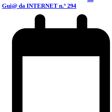
Gui@ da INTERNET n.º 294