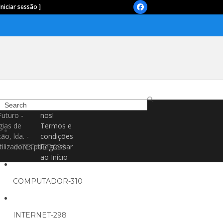
Iniciar sessão ]
Facebook
Search
Contacte-
Futuro -
nos!
gias de
Termos e
ão, lda. -
condições
ilizadores.pt
Regressar
INTERNET-299
ao Início
COMPUTADOR-310
INTERNET-298