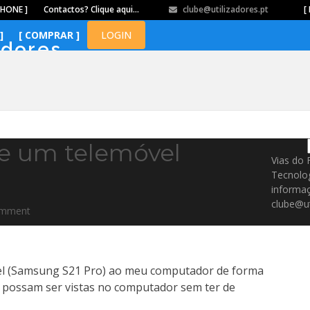
PHONE ]
Contactos? Clique aqui…
clube@utilizadores.pt
​ ​ ​​ ​ ​ ​ ​​ ​ ​ ​ ​​ ​ ​ ​​
[ 
]
[ COMPRAR ]
LOGIN
adores
de um telemóvel
Vias do 
Tecnolo
informaç
clube@ut
omment
el (Samsung S21 Pro) ao meu computador de forma
l possam ser vistas no computador sem ter de