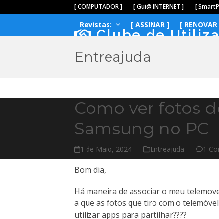
Skip
[ COMPUTADOR ]
[ Gui@ INTERNET ]
[ Smart
to
Revistas:
[ ASSINAR ]
[ RENOVAR 
content
Clube de Utiliz
Entreajuda
Como ver fotos 
Samsung no PC
1 de Maio, 2024
Entreajuda
1 C
Bom dia,
Há maneira de associar o meu telemov
a que as fotos que tiro com o telemóve
utilizar apps para partilhar????