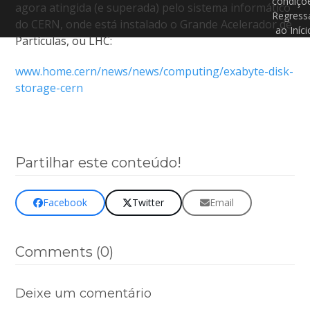
condiçõ
agora atingida (e superada) pelo sistema informático
Regress
do CERN, onde está instalado o Grande Acelerador de
ao Iníci
Partículas, ou LHC:
www.home.cern/news/news/computing/exabyte-disk-
storage-cern
Partilhar este conteúdo!
Facebook
Twitter
Email
Comments (0)
Deixe um comentário