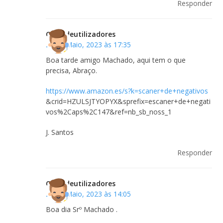
Responder
Clubedeutilizadores
25 de Maio, 2023 às 17:35
Boa tarde amigo Machado, aqui tem o que
precisa, Abraço.
https://www.amazon.es/s?k=scaner+de+negativos
&crid=HZULSJTYOPYX&sprefix=escaner+de+negati
vos%2Caps%2C147&ref=nb_sb_noss_1
J. Santos
Responder
Clubedeutilizadores
25 de Maio, 2023 às 14:05
Boa dia Srº Machado .