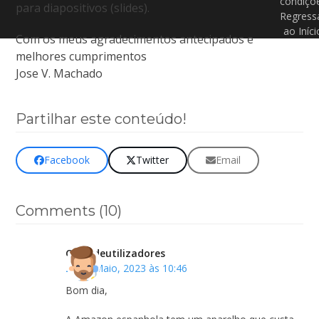
condiçõ
para diapositivos (slides).
Regress
ao Iníci
Com os meus agradecimentos antecipados e
melhores cumprimentos
Jose V. Machado
Partilhar este conteúdo!
Facebook
Twitter
Email
Comments (10)
Clubedeutilizadores
29 de Maio, 2023 às 10:46
Bom dia,