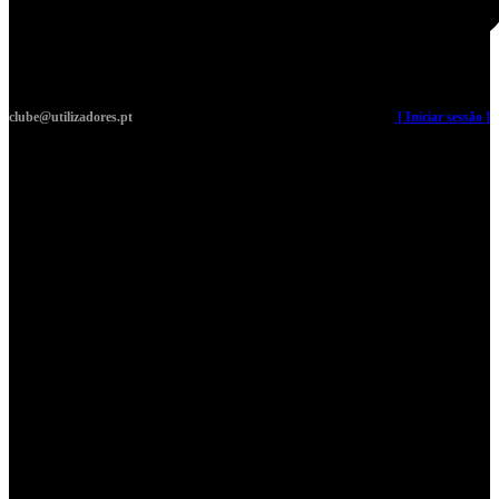
clube@utilizadores.pt
​ ​ ​​ ​ ​ ​ ​​ ​ ​ ​ ​​ ​ ​ ​​
[ Iniciar sessão ]