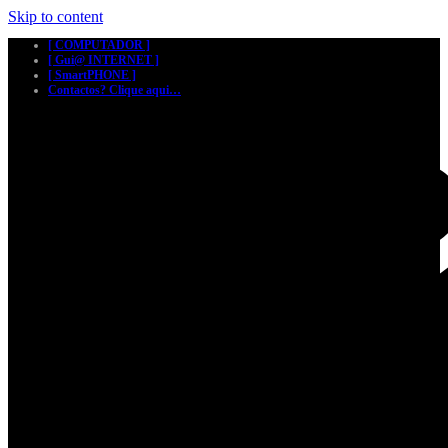
Skip to content
[ COMPUTADOR ]
[ Gui@ INTERNET ]
[ SmartPHONE ]
Contactos? Clique aqui…