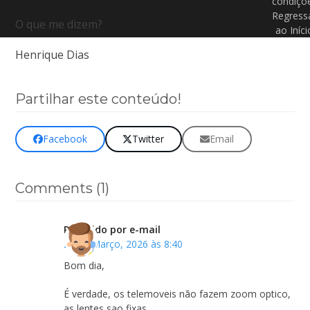
condiçõ
Regress
O que me dizem?
ao Iníci
Henrique Dias
Partilhar este conteúdo!
Facebook
Twitter
Email
Comments (1)
Recebido por e-mail
23 de Março, 2026 às 8:40
Bom dia,
É verdade, os telemoveis não fazem zoom optico,
as lentes sao fixas.