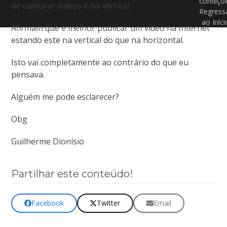
condiçõ
de capturar vídeos é na vertical.
Regress
ao Iníci
Afirmam que é melhor publicar um vídeo na Internet
estando este na vertical do que na horizontal.
Isto vai completamente ao contrário do que eu
pensava.
Alguém me pode esclarecer?
Obg
Guilherme Dionísio
Partilhar este conteúdo!
Facebook
Twitter
Email