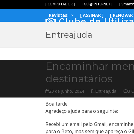
Skip
[ COMPUTADOR ]
[ Gui@ INTERNET ]
[ Smart
to
Revistas:
[ ASSINAR ]
[ RENOVAR 
content
Clube de Utiliz
Entreajuda
Encaminhar men
destinatários
20 de Junho, 2024
Entreajuda
3 
Boa tarde.
Agradeço ajuda para o seguinte:
Recebi um email pelo Gmail, encaminhe
para o Beto, mas sem que apareça o Gil, 