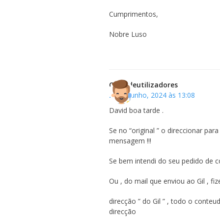
Cumprimentos,
Nobre Luso
Clubedeutilizadores
20 de Junho, 2024 às 13:08
David boa tarde .
Se no “original ” o direccionar par
mensagem !!!
Se bem intendi do seu pedido de co
Ou , do mail que enviou ao Gil , 
direcção ” do Gil ” , todo o conte
direcção