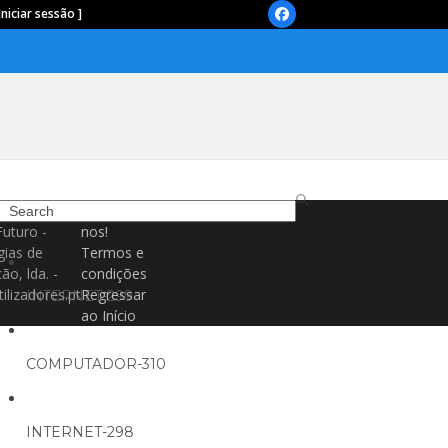
Iniciar sessão ]
Facebook
Search
Contacte-
Futuro -
nos!
gias de
Termos e
ão, lda. -
condições
ilizadores.pt
Regressar
INTERNET-299
ao Início
COMPUTADOR-310
INTERNET-298