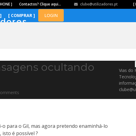
PHONE ]
Contactos? Clique aqui…
clube@utilizadores.pt
​ ​ ​​ ​ ​ ​ ​​ ​ ​ ​ ​​ ​ ​ ​​
[ 
]
[ COMPRAR ]
LOGIN
adores
sagens ocultando
Vias do 
Tecnolo
informaç
clube@ut
Comments
i-o para o Gil, mas agora pretendo enaminhá-lo
isto é possível ?