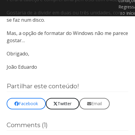
condiçõ
Regress
Gostaria de a dividir em duas ou três unidades, como
ao Iníci
se faz num disco.
Mas, a opção de formatar do Windows não me parece
gostar…
Obrigado,
João Eduardo
Partilhar este conteúdo!
Facebook
Twitter
Email
Comments (1)