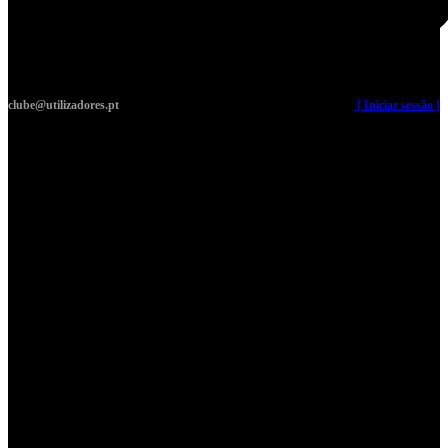
clube@utilizadores.pt
​ ​ ​​ ​ ​ ​ ​​ ​ ​ ​ ​​ ​ ​ ​​
[ Iniciar sessão ]