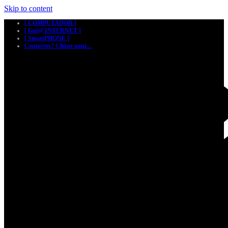
Skip to content
[ COMPUTADOR ]
[ Gui@ INTERNET ]
[ SmartPHONE ]
Contactos? Clique aqui…