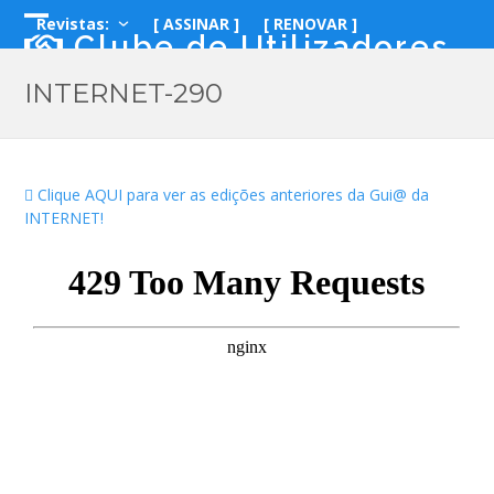
Skip
Revistas:
[ ASSINAR ]
[ RENOVAR ]
to
Open
Close
Clube de Utilizadores
content
mobile
mobile
[ COMPRAR ]
LOGIN
INTERNET-290
menu
menu
Clique AQUI para ver as edições anteriores da Gui@ da
INTERNET!