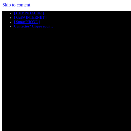
Skip to content
[ COMPUTADOR ]
[ Gui@ INTERNET ]
[ SmartPHONE ]
Contactos? Clique aqui…