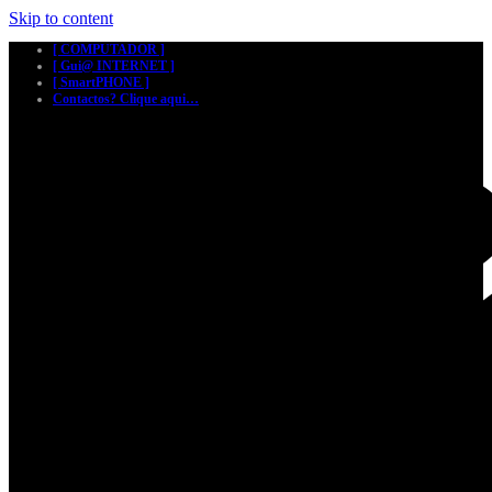
Skip to content
[ COMPUTADOR ]
[ Gui@ INTERNET ]
[ SmartPHONE ]
Contactos? Clique aqui…