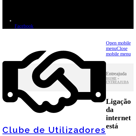
Facebook
Open mobile
menu
Close
mobile menu
Entreajuda
HOME
»
ENTREAJUDA
Ligação
da
internet
está
Clube de Utilizadores