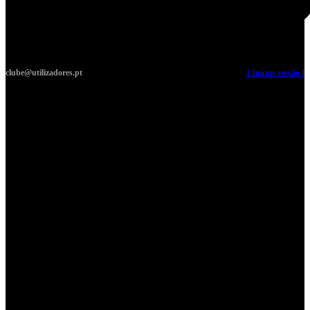
clube@utilizadores.pt
​ ​ ​​ ​ ​ ​ ​​ ​ ​ ​ ​​ ​ ​ ​​
[ Iniciar sessão ]