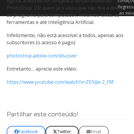
Agora, acaba de ser lançada a versão online do
condiçõ
Regress
PhotoShop. Diz quem já o usou que não fica a dever
ao Iníci
ao programa para computador, incluindo todas as
ferramentas e até Inteligência Artificial.
Infelizmente, não está acessível a todos, apenas aos
subscritores (o acesso é pago):
photoshop.adobe.com/discover
Entretanto… aprecie este vídeo:
https://www.youtube.com/watch?v=ZE5ljw-2_FM
Partilhar este conteúdo!
Facebook
Twitter
Email