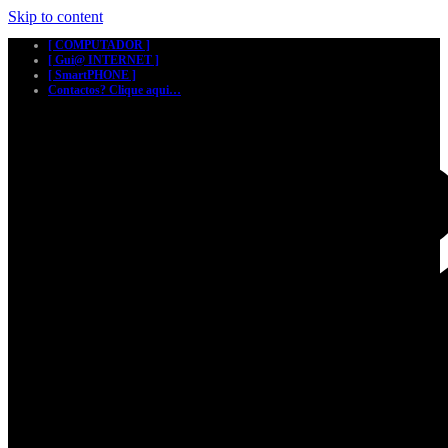
Skip to content
[ COMPUTADOR ]
[ Gui@ INTERNET ]
[ SmartPHONE ]
Contactos? Clique aqui…