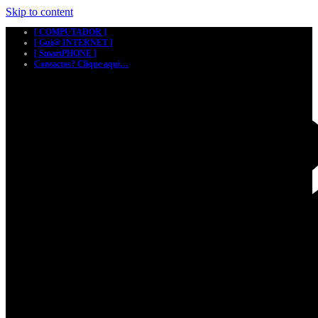
Skip to content
[ COMPUTADOR ]
[ Gui@ INTERNET ]
[ SmartPHONE ]
Contactos? Clique aqui…