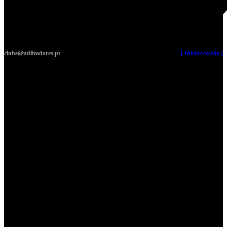
clube@utilizadores.pt
​ ​ ​​ ​ ​ ​ ​​ ​ ​ ​ ​​ ​ ​ ​​
[ Iniciar sessão ]