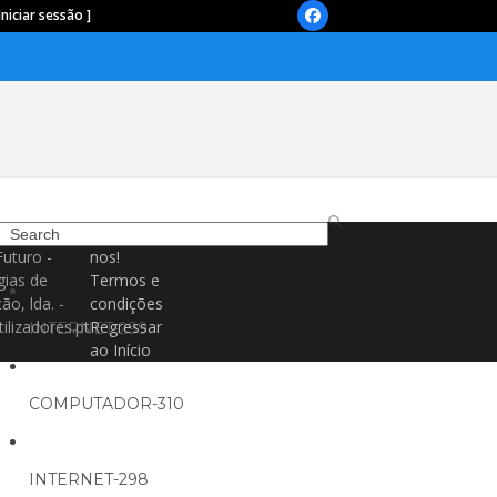
Iniciar sessão ]
Facebook
Search
Contacte-
Futuro -
nos!
gias de
Termos e
ão, lda. -
condições
ilizadores.pt
Regressar
INTERNET-299
ao Início
COMPUTADOR-310
INTERNET-298