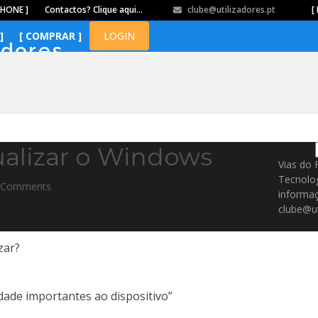
PHONE ]
Contactos? Clique aqui…
clube@utilizadores.pt
​ ​ ​​ ​ ​ ​ ​​ ​ ​ ​ ​​ ​ ​ ​​
[ 
]
[ COMPRAR ]
LOGIN
adores
ualizar o Windows
Vias do 
Tecnolo
 Comments
informaç
clube@ut
zar?
dade importantes ao dispositivo”