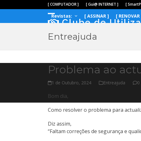
Skip
[ COMPUTADOR ]
[ Gui@ INTERNET ]
[ Smart
to
Revistas:
[ ASSINAR ]
[ RENOVAR 
content
Open
Close
Clube de Utiliz
mobile
mobile
Entreajuda
menu
menu
Problema ao act
1 de Outubro, 2024
Entreajuda
0
Bom dia,
Como resolver o problema para actuali
Diz assim,
“Faltam correções de segurança e quali