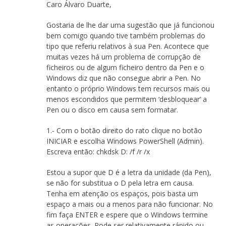
Caro Álvaro Duarte,
Gostaria de lhe dar uma sugestão que já funcionou
bem comigo quando tive também problemas do
tipo que referiu relativos à sua Pen. Acontece que
muitas vezes há um problema de corrupção de
ficheiros ou de algum ficheiro dentro da Pen e o
Windows diz que não consegue abrir a Pen. No
entanto o próprio Windows tem recursos mais ou
menos escondidos que permitem ‘desbloquear’ a
Pen ou o disco em causa sem formatar.
1.- Com o botão direito do rato clique no botão
INICIAR e escolha Windows PowerShell (Admin).
Escreva então: chkdsk D: /f /r /x
Estou a supor que D é a letra da unidade (da Pen),
se não for substitua o D pela letra em causa.
Tenha em atenção os espaços, pois basta um
espaço a mais ou a menos para não funcionar. No
fim faça ENTER e espere que o Windows termine
as operações. Pode ser relativamente rápido ou