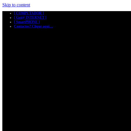
Skip to content
[ COMPUTADOR ]
[ Gui@ INTERNET ]
[ SmartPHONE ]
Contactos? Clique aqui…