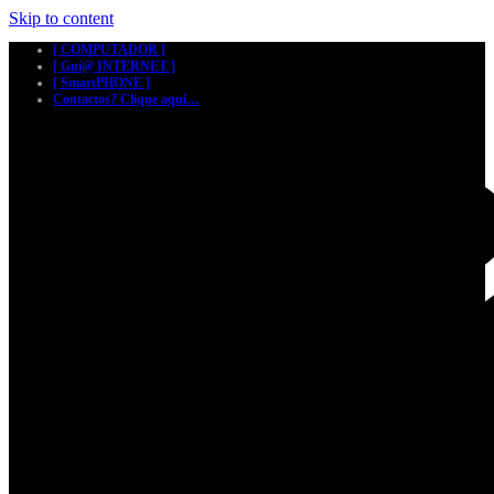
Skip to content
[ COMPUTADOR ]
[ Gui@ INTERNET ]
[ SmartPHONE ]
Contactos? Clique aqui…