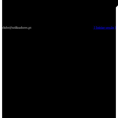
clube@utilizadores.pt
​ ​ ​​ ​ ​ ​ ​​ ​ ​ ​ ​​ ​ ​ ​​
[ Iniciar sessão ]