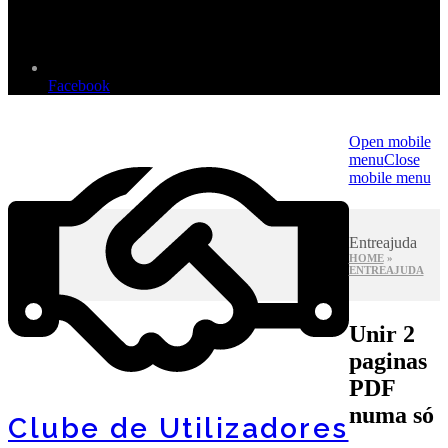
Facebook
Open mobile
menu
Close
mobile menu
Entreajuda
HOME
»
ENTREAJUDA
Unir 2
paginas
PDF
numa só
Clube de Utilizadores