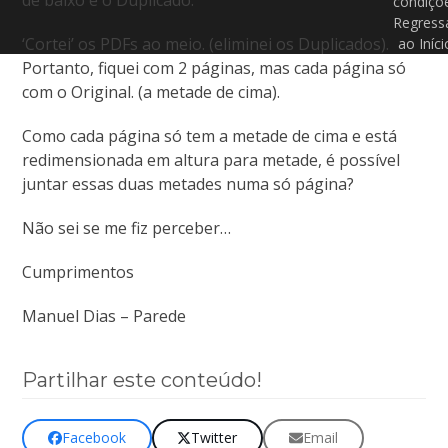
de baixo é o Duplicado.
condiçõ
Regress
‘Cortei’ os PDFs ao meio. (eliminei os Duplicados).
ao Iníci
Portanto, fiquei com 2 páginas, mas cada página só
com o Original. (a metade de cima).
Como cada página só tem a metade de cima e está
redimensionada em altura para metade, é possível
juntar essas duas metades numa só página?
Não sei se me fiz perceber…
Cumprimentos
Manuel Dias – Parede
Partilhar este conteúdo!
Facebook
Twitter
Email