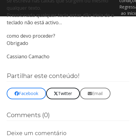
se escreva nas caixas que surgem ou mesmo
condiçõ
Regress
qualquer texto.
ao Iníci
Pressionada qualquer tecla estas dão ideia de o
teclado não está activo…
como devo proceder?
Obrigado
Cassiano Camacho
Partilhar este conteúdo!
Facebook
Twitter
Email
Comments (0)
Deixe um comentário