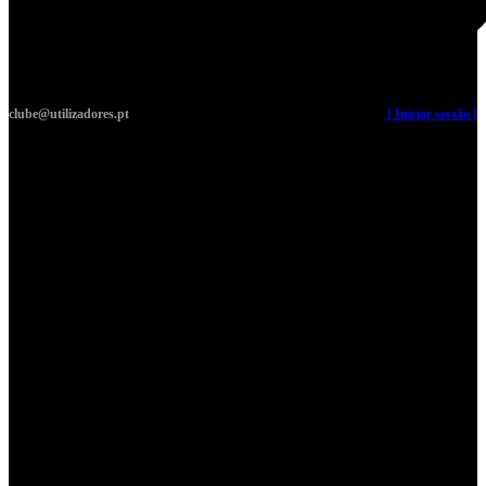
clube@utilizadores.pt
​ ​ ​​ ​ ​ ​ ​​ ​ ​ ​ ​​ ​ ​ ​​
[ Iniciar sessão ]