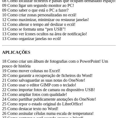
08 Como localizar ficheiros e pastas que ocupam demasiado espaço!
09 Como ligar um segundo monitor ao PC!
09 Como saber o que está o PC a fazer?
10 Como criar zonas personalizadas no ecrã!
12 Como maximizar, minimizar ou restaurar janelas!
12 Como alterar o tempo até deslizar o ecrã!
13 Como se formata uma “pen USB”!
13 Como ver ícones ocultos na área de notificação!
13 Como organizar janelas no ecrã!
APLICAÇÕES
18 Como criar um álbum de fotografias com o PowerPoint! Um
pouco de história
19 Como mover colunas no Excel!
20 Como garantir a recuperação de ficheiros do Word!
21 Como salvaguardar as suas notas do OneNote!
21 Como usar o editor GIMP com o teclado!
22 Como importar fotos de camara ou dispositivo USB!
23 Como ampliar fotos com qualidade!
24 Como partilhar publicamente anotações do OneNote!
25 Como repor o estado original do LibreOffice!
25 Como destacar texto no Word!
26 Como assinalar células numa escala de temperatura!