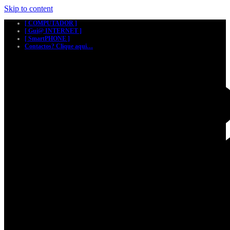
Skip to content
[ COMPUTADOR ]
[ Gui@ INTERNET ]
[ SmartPHONE ]
Contactos? Clique aqui…