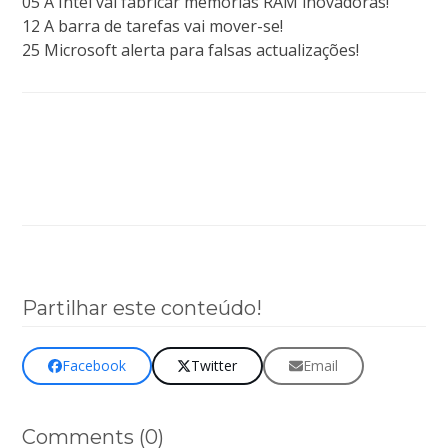
05 A Intel vai fabricar memórias RAM inovadoras!
12 A barra de tarefas vai mover-se!
25 Microsoft alerta para falsas actualizações!
Clique aqui para aceder à página desta revista
(online)!
Partilhar este conteúdo!
Facebook
Twitter
Email
Comments (0)