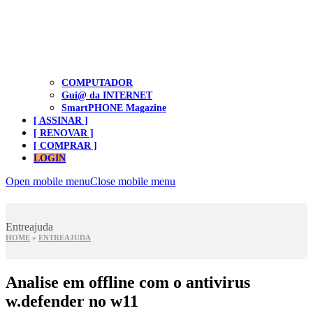
COMPUTADOR
Gui@ da INTERNET
SmartPHONE Magazine
[ ASSINAR ]
[ RENOVAR ]
[ COMPRAR ]
LOGIN
Open mobile menu
Close mobile menu
Entreajuda
HOME
»
ENTREAJUDA
Analise em offline com o antivirus
w.defender no w11