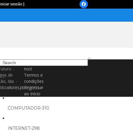
Iniciar sessão ]
Facebook
Search
Contacte-
Futuro -
nos!
gias de
Termos e
ão, lda. -
condições
ilizadores.pt
Regressar
INTERNET-299
ao Início
COMPUTADOR-310
INTERNET-298