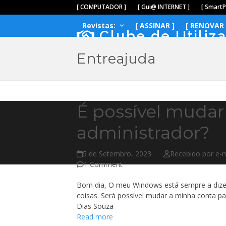
Skip
[ COMPUTADOR ]
[ Gui@ INTERNET ]
[ Smart
to
Revistas:
[ ASSINAR ]
[ RENOVAR 
content
Clube de Utiliz
Entreajuda
É possível mudar
administrador?
5 de Setembro, 2023
Recebido por e-m
1 Comment
Bom dia, O meu Windows está sempre a dizer
coisas. Será possível mudar a minha conta p
Dias Souza
Read more