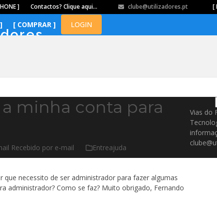
PHONE ]
Contactos? Clique aqui…
clube@utilizadores.pt
​ ​ ​​ ​ ​ ​ ​​ ​ ​ ​ ​​ ​ ​ ​​
[ 
]
[ COMPRAR ]
LOGIN
adores
 a minha conta para
Vias do 
Tecnolo
informaç
clube@ut
ail Recebido por e-mail
Entreajuda
 que necessito de ser administrador para fazer algumas
ara administrador? Como se faz? Muito obrigado, Fernando