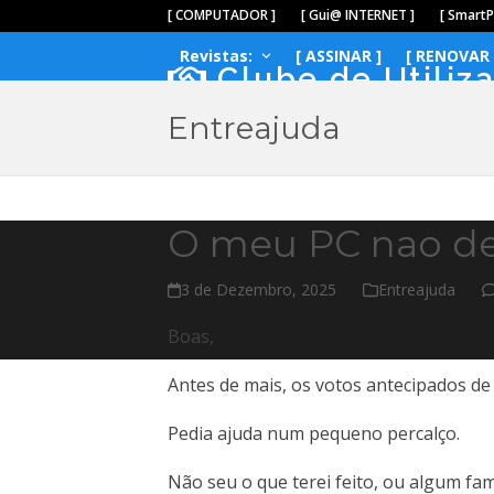
Skip
[ COMPUTADOR ]
[ Gui@ INTERNET ]
[ Smart
to
Revistas:
[ ASSINAR ]
[ RENOVAR 
content
Clube de Utiliz
Entreajuda
O meu PC nao de
3 de Dezembro, 2025
Entreajuda
Boas,
Antes de mais, os votos antecipados de 
Pedia ajuda num pequeno percalço.
Não seu o que terei feito, ou algum fa