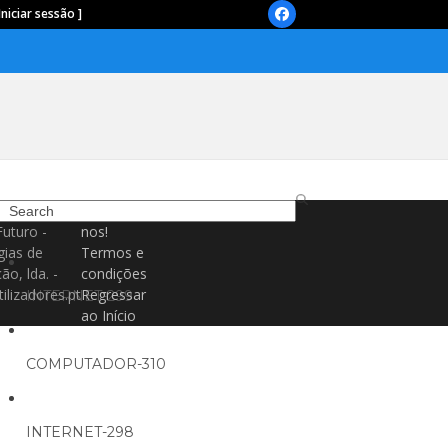
Iniciar sessão ]
Facebook
Search
Contacte-
Futuro -
nos!
gias de
Termos e
ão, lda. -
condições
ilizadores.pt
Regressar
INTERNET-299
ao Início
COMPUTADOR-310
INTERNET-298