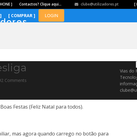
PHONE ]
Contactos? Clique aqui…
clube@utilizadores.pt
​ ​ ​​ ​ ​ ​ ​​ ​ ​ ​ ​​ ​ ​ ​​
[ 
]
[ COMPRAR ]
LOGIN
adores
sliga
Vias do 
Tecnolo
2 Comments
informaç
clube@ut
Boas Festas (Feliz Natal para todos).
miliar, mas agora quando carrego no botão para