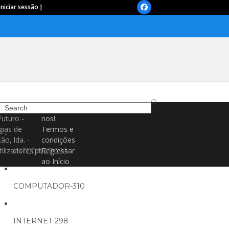
Iniciar sessão ]
Facebook
Search
Contacte-
Futuro -
nos!
gias de
Termos e
ão, lda. -
condições
ilizadores.pt
Regressar
INTERNET-299
ao Início
COMPUTADOR-310
INTERNET-298