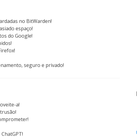
ardadas no BitWarden!
asiado espaço!
tos do Google!
bidos!
irefox!
enamento, seguro e privado!
oveite-a!
trusão!
comprometer!
o ChatGPT!