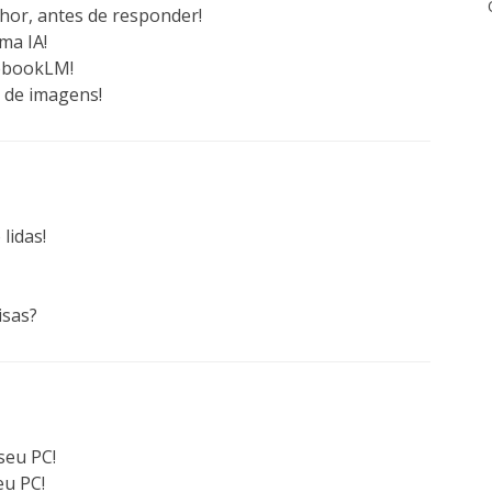
hor, antes de responder!
ma IA!
tebookLM!
o de imagens!
lidas!
isas?
seu PC!
eu PC!