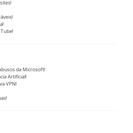
sites!
áveis!
a!
uTube!
abusos da Microsoft!
a Artificial!
ova VPN!
as!
er à página desta revista (online)!