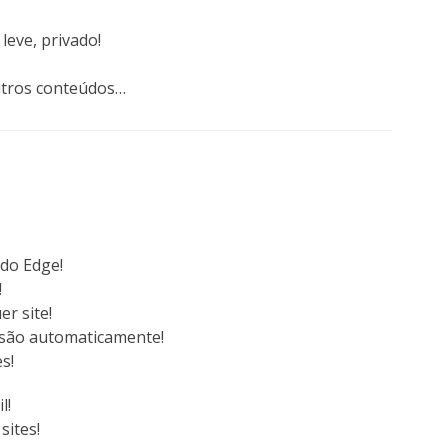
eve, privado!
utros conteúdos…
 do Edge!
!
r site!
ssão automaticamente!
s!
l!
sites!