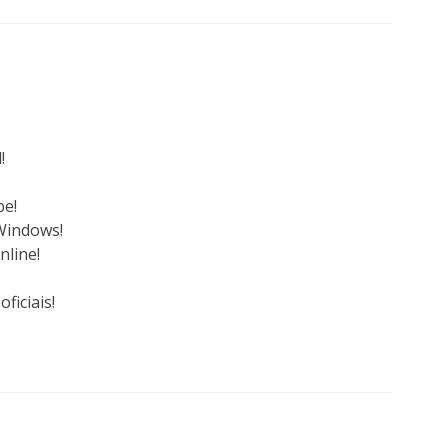
!
be!
Windows!
nline!
ficiais!