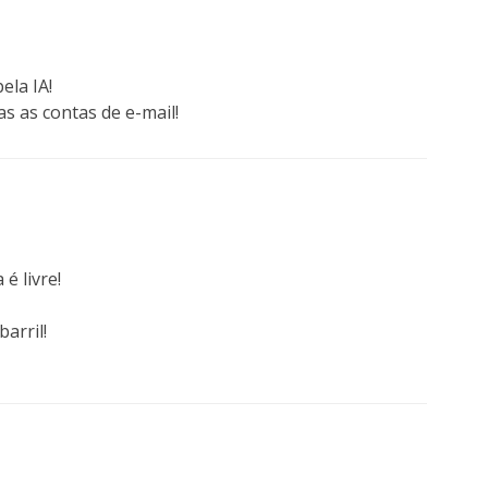
ela IA!
s as contas de e-mail!
é livre!
arril!