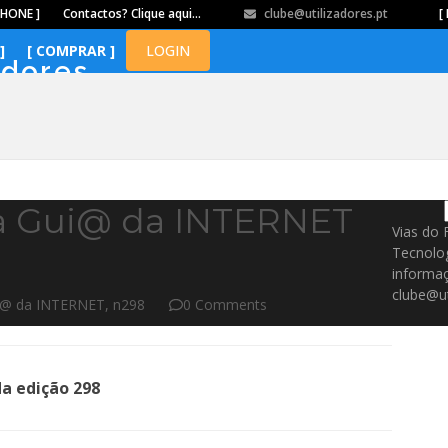
PHONE ]
Contactos? Clique aqui…
clube@utilizadores.pt
​ ​ ​​ ​ ​ ​ ​​ ​ ​ ​ ​​ ​ ​ ​​
[ 
]
[ COMPRAR ]
LOGIN
adores
da Gui@ da INTERNET
Vias do 
Tecnolo
informaç
clube@ut
ui@ da INTERNET
,
n298
0 Comments
a edição 298