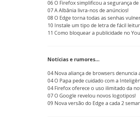
06 O Firefox simplificou a segurança de 
07 A Albânia livra-nos de anúncios!
08 O Edge torna todas as senhas vulner
10 Instale um tipo de letra de fácil leitur
11 Como bloquear a publicidade no Yo
Notícias e rumores…
04 Nova aliança de browsers denuncia 
04 O Papa pede cuidado com a Inteligênci
04 Firefox oferece o uso ilimitado da n
07 O Google revelou novos logotipos!
09 Nova versão do Edge a cada 2 seman
Clique aqui para aced